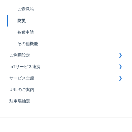
ご意見箱
防災
各種申請
その他機能
ご利用設定
IoTサービス連携
メンバーの設定
サービス全般
施設の新規追加・設定変更
鍵連携
URLのご案内
コンテンツの設定
部屋づけ君連携
Mcloud導入
駐車場抽選
マンションの設定
インターホン連携
プレミアムプラン
役職の設定
サイネージ連携
フリープラン
グループの設定
ご利用環境