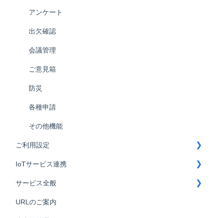
アンケート
出欠確認
会議管理
ご意見箱
防災
各種申請
その他機能
ご利用設定
IoTサービス連携
メンバーの設定
サービス全般
施設の新規追加・設定変更
鍵連携
URLのご案内
コンテンツの設定
部屋づけ君連携
Mcloud導入